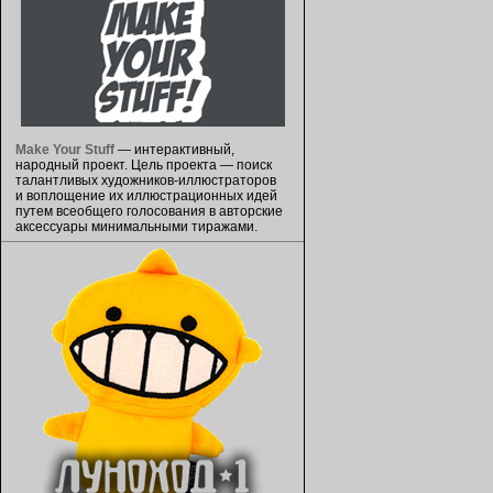
Make Your Stuff
— интерактивный,
народный проект. Цель проекта — поиск
талантливых художников-иллюстраторов
и воплощение их иллюстрационных идей
путем всеобщего голосования в авторские
аксессуары минимальными тиражами.