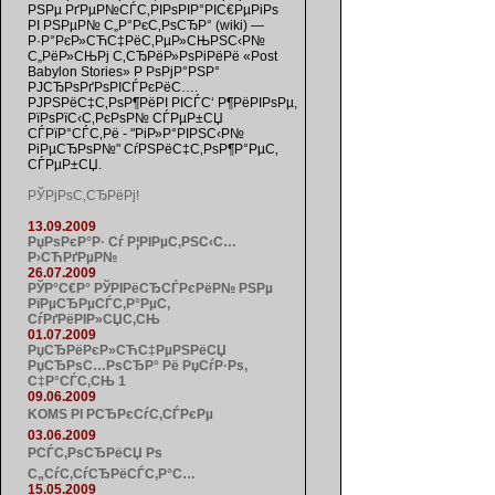
РЅРµ РґРµР№СЃС‚РІРѕРІР°РІС€РµРіРѕ
РІ РЅРµР№ С„Р°РєС‚РѕСЂР° (wiki) —
Р·Р°РєР»СЋС‡РёС‚РµР»СЊРЅС‹Р№
С„РёР»СЊРј С‚СЂРёР»РѕРіРёРё «Post
Babylon Stories» Р РѕРјР°РЅР°
РЈСЂРѕРґРѕРІСЃРєРёС….
РЈРЅРёС‡С‚РѕР¶РёРІ РІСЃС‘ Р¶РёРІРѕРµ,
РїРѕРїС‹С‚РєРѕР№ СЃРµР±СЏ
СЃРїР°СЃС‚Рё - "РіР»Р°РІРЅС‹Р№
РіРµСЂРѕР№" СѓРЅРёС‡С‚РѕР¶Р°РµС‚
СЃРµР±СЏ.
РЎРјРѕС‚СЂРёРј!
13.09.2009
РџРѕРєР°Р· Сѓ Р¦РІРµС‚РЅС‹С…
Р›СЋРґРµР№
26.07.2009
РЎР°С€Р° РЎРІРёСЂСЃРєРёР№ РЅРµ
РїРµСЂРµСЃС‚Р°РµС‚
СѓРґРёРІР»СЏС‚СЊ
01.07.2009
РџСЂРёРєР»СЋС‡РµРЅРёСЏ
РџСЂРѕС…РѕСЂР° Рё РџСѓР·Рѕ,
С‡Р°СЃС‚СЊ 1
09.06.2009
KOMS РІ РСЂРєСѓС‚СЃРєРµ
03.06.2009
РСЃС‚РѕСЂРёСЏ Рѕ
С„СѓС‚СѓСЂРёСЃС‚Р°С…
15.05.2009