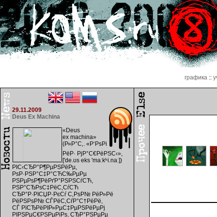
графика
::
у
29.11.2009
Deus Ex Machina
«Deus
ex machina»
(Р»Р°С‚. «Р‘РѕРі
РёР· РјР°С€РёРЅС‹»,
['de.ʊs eks 'maːkʰi.naː])
РІС‹СЂР°Р¶РµРЅРёРµ,
РѕР·РЅР°С‡Р°СЋС‰РµРµ
РЅРµРѕР¶РёРґР°РЅРЅСѓСЋ,
РЅР°СЂРѕС‡РёС‚СѓСЋ
СЂР°Р·РІСЏР·РєСѓ С‚РѕР№ РёР»Рё
РёРЅРѕР№ СЃРёС‚СѓР°С†РёРё,
СЃ РїСЂРёРІР»РµС‡РµРЅРёРµРј
РІРЅРµС€РЅРµРіРѕ, СЂР°РЅРµРµ