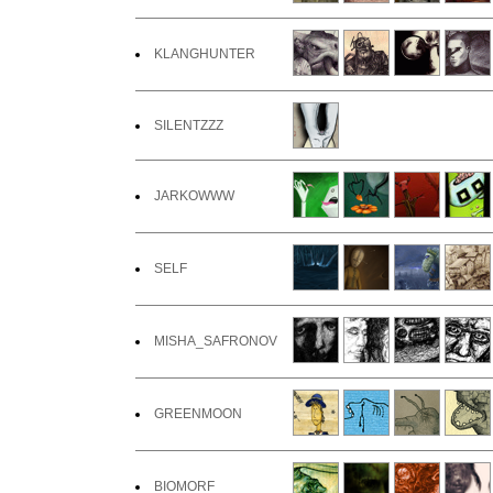
KLANGHUNTER
SILENTZZZ
JARKOWWW
SELF
MISHA_SAFRONOV
GREENMOON
BIOMORF