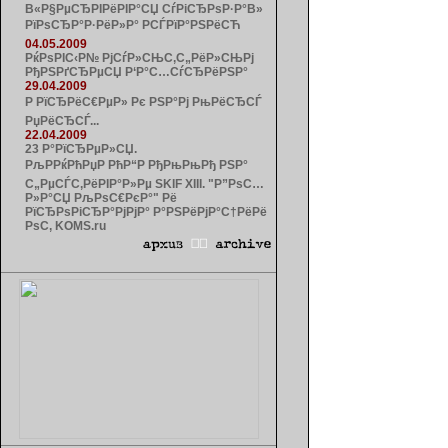
В«Р§РµСЂРІРёРІР°СЏ СѓРіСЂРѕР·Р°В»
РїРѕСЂР°Р·РёР»Р° РСЃРїР°РЅРёСЋ
04.05.2009
РќРѕРІС‹Р№ РјСѓР»СЊС‚С„РёР»СЊРј
РђРЅРґСЂРµСЏ Р‘Р°С…СѓСЂРёРЅР°
29.04.2009
Р РїСЂРёС€РµР» Рє РЅР°Рј РњРёСЂСЃ
РџРёСЂСЃ...
22.04.2009
23 Р°РїСЂРµР»СЏ.
РљРРќРћРџР РћР“Р РђРњРњРђ РЅР°
С„РµСЃС‚РёРІР°Р»Рµ SKIF XIII. "Р”РѕС…
Р»Р°СЏ РљРѕС€РєР°" Рё
РїСЂРѕРіСЂР°РјРјР° Р°РЅРёРјР°С†РёРё
РѕС‚ KOMS.ru