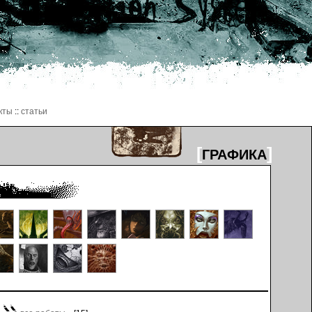
кты
::
статьи
[
]
ГРАФИКА