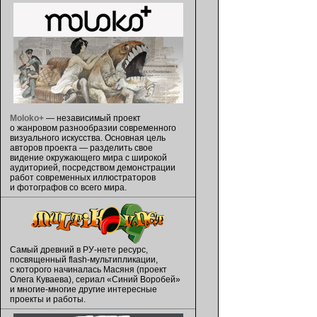
Moloko+
— независимый проект
о жанровом разнообразии современного
визуального искусства. Основная цель
авторов проекта — разделить свое
видение окружающего мира с широкой
аудиторией, посредством демонстрации
работ современных иллюстраторов
и фотографов со всего мира.
Самый древний в РУ-нете ресурс,
посвященный flash-мультипликации,
с которого начиналась Масяня (проект
Олега Куваева), сериал «Синий Воробей»
и многие-многие другие интересные
проекты и работы.