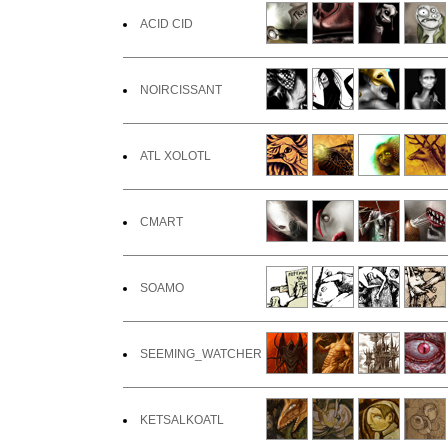
ACID CID
NOIRCISSANT
ATL XOLOTL
CMART
SOAMO
SEEMING_WATCHER
KETSALKOATL