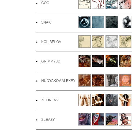
GOO
5NAK
KOL-BELOV
GRIMMY3D
HUDYAKOV ALEXEY
ZLIDNEVV
SLEAZY