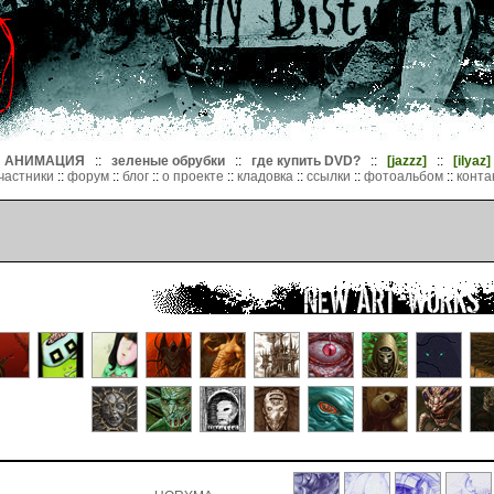
АНИМАЦИЯ
::
зеленые обрубки
::
где купить DVD?
::
[jazzz]
::
[ilyaz]
частники
::
форум
::
блог
::
о проекте
::
кладовка
::
ссылки
::
фотоальбом
::
конта