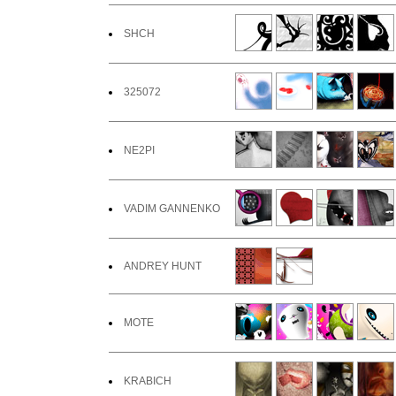
SHCH
325072
NE2PI
VADIM GANNENKO
ANDREY HUNT
MOTE
KRABICH