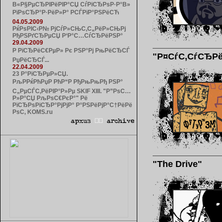
В«Р§РµСЂРІРёРІР°СЏ СѓРіСЂРѕР·Р°В»
РїРѕСЂР°Р·РёР»Р° РСЃРїР°РЅРёСЋ
04.05.2009
РќРѕРІС‹Р№ РјСѓР»СЊС‚С„РёР»СЊРј
РђРЅРґСЂРµСЏ Р‘Р°С…СѓСЂРёРЅР°
29.04.2009
Р РїСЂРёС€РµР» Рє РЅР°Рј РњРёСЂСЃ
"Р¤СѓС‚СѓСЂРё
РџРёСЂСЃ...
22.04.2009
23 Р°РїСЂРµР»СЏ.
РљРРќРћРџР РћР“Р РђРњРњРђ РЅР°
С„РµСЃС‚РёРІР°Р»Рµ SKIF XIII. "Р”РѕС…
Р»Р°СЏ РљРѕС€РєР°" Рё
РїСЂРѕРіСЂР°РјРјР° Р°РЅРёРјР°С†РёРё
РѕС‚ KOMS.ru
"The Drive"