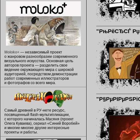
"РњРёСЂСЃ Р
Moloko+
— независимый проект
о жанровом разнообразии современного
визуального искусства. Основная цель
авторов проекта — разделить свое
видение окружающего мира с широкой
аудиторией, посредством демонстрации
работ современных иллюстраторов
и фотографов со всего мира.
"Р§РµРІРµРЅРі
Самый древний в РУ-нете ресурс,
посвященный flash-мультипликации,
с которого начиналась Масяня (проект
Олега Куваева), сериал «Синий Воробей»
и многие-многие другие интересные
проекты и работы.