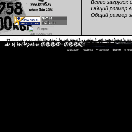
Всего загрузок 
Общий размер в
Общий размер заг
::
::
::
::
анимация
графика
участники
форум
о про